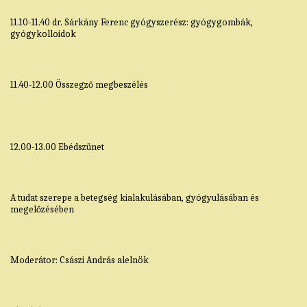
11.10-11.40 dr. Sárkány Ferenc gyógyszerész: gyógygombák,
gyógykolloidok
11.40-12.00 Összegző megbeszélés
12.00-13.00 Ebédszünet
A tudat szerepe a betegség kialakulásában, gyógyulásában és
megelőzésében
Moderátor: Császi András alelnök