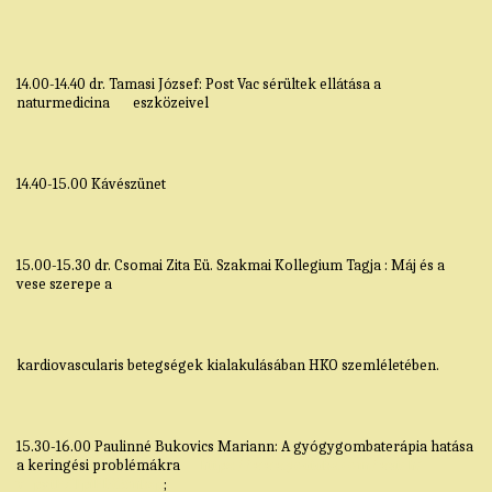
14.00-14.40 dr. Tamasi József: Post Vac sérültek ellátása a
naturmedicina eszközeivel
14.40-15.00 Kávészünet
15.00-15.30 dr. Csomai Zita Eü. Szakmai Kollegium Tagja : Máj és a
vese szerepe a
kardiovascularis betegségek kialakulásában HKO szemléletében.
15.30-16.00 Paulinné Bukovics Mariann: A gyógygombaterápia hatása
a keringési problémákra
https://www.youtube.com/watch?
v=pgtPZTpiPB8&nbsp
;